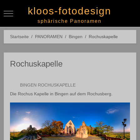
kloos-fotodesign
Mobile Menu Toggle
Off-
sphärische Panoramen
Startseite
PANORAMEN
Bingen
Rochuskapelle
Rochuskapelle
BINGEN ROCHUSKAPELLE
Die Rochus Kapelle in Bingen auf dem Rochusberg.