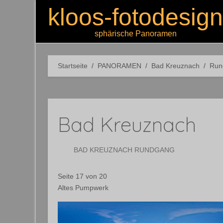
kloos-fotodesign
sphärische Panoramen
Startseite
PANORAMEN
Bad Kreuznach
Run
Bad Kreuznach
BAD KREUZNACH RUNDGANG
Seite 17 von 20
Altes Pumpwerk