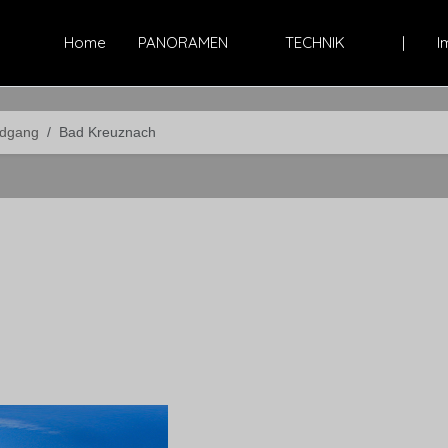
Home
PANORAMEN
TECHNIK
|
I
dgang
Bad Kreuznach