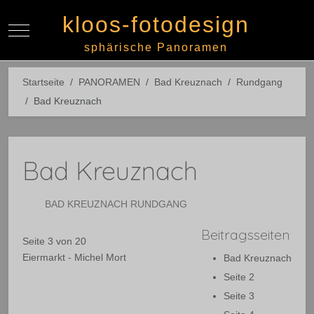
kloos-fotodesign
Mobile Menu Toggle
Off-
sphärische Panoramen
Startseite
PANORAMEN
Bad Kreuznach
Rundgang
Bad Kreuznach
Bad Kreuznach
BAD KREUZNACH RUNDGANG
Beitragsseiten
Seite 3 von 20
Eiermarkt - Michel Mort
Bad Kreuznach
Seite 2
Seite 3