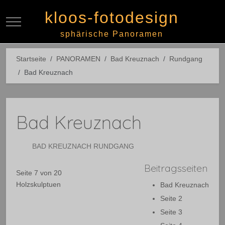
kloos-fotodesign
Mobile Menu Toggle
Off-
sphärische Panoramen
Startseite
PANORAMEN
Bad Kreuznach
Rundgang
Bad Kreuznach
Bad Kreuznach
BAD KREUZNACH RUNDGANG
Beitragsseiten
Seite 7 von 20
Holzskulptuen
Bad Kreuznach
Seite 2
Seite 3